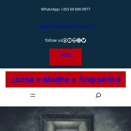
Hidhu
WhatsApp: +355 69 600 0977
te
lënda
gs@grandlodge-albania.org
Facebook
YouTube
LinkedIn
Instagram
Twitter
follow us
WIKI
Lozha e Madhe e Shqipërisë
S
e
a
r
c