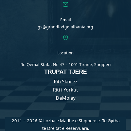
Email
gs@grandlodge-albania.org
Location
Rr. Qemal Stafa, Nr. 47 – 1001 Tiranë, Shqipëri
TRUPAT TJERË
Riti Skocez
Riti i Yorkut
DeMolay
2011 – 2026 © Lozha e Madhe e Shqipërisë. Të Gjitha
të Drejtat e Rezervuara.