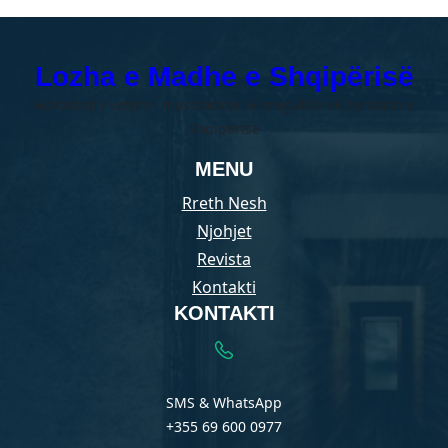
Lozha e Madhe e Shqipërisë
Autoriteti i vetëm i masonerisë së rregulltë në teritorin e
Shqipërisë
MENU
Rreth Nesh
Njohjet
Revista
Kontakti
KONTAKTI
SMS & WhatsApp
+355 69 600 0977