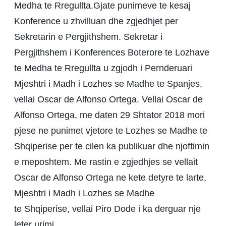
Medha te Rregullta.Gjate punimeve te kesaj
Konference u zhvilluan dhe zgjedhjet per
Sekretarin e Pergjithshem. Sekretar i
Pergjithshem i Konferences Boterore te Lozhave
te Medha te Rregullta u zgjodh i Pernderuari
Mjeshtri i Madh i Lozhes se Madhe te Spanjes,
vellai Oscar de Alfonso Ortega. Vellai Oscar de
Alfonso Ortega, me daten 29 Shtator 2018 mori
pjese ne punimet vjetore te Lozhes se Madhe te
Shqiperise per te cilen ka publikuar dhe njoftimin
e meposhtem. Me rastin e zgjedhjes se vellait
Oscar de Alfonso Ortega ne kete detyre te larte,
Mjeshtri i Madh i Lozhes se Madhe
te Shqiperise, vellai Piro Dode i ka derguar nje
leter urimi.